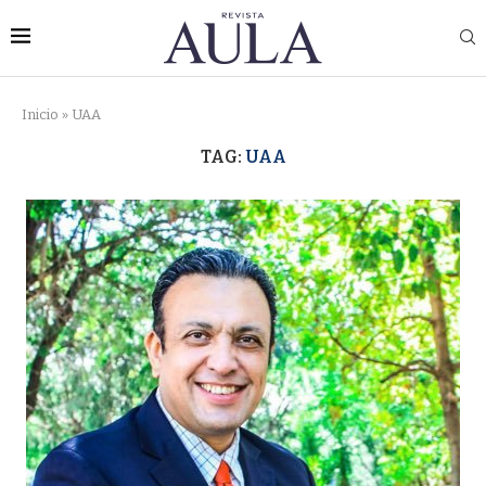
Inicio
»
UAA
TAG:
UAA