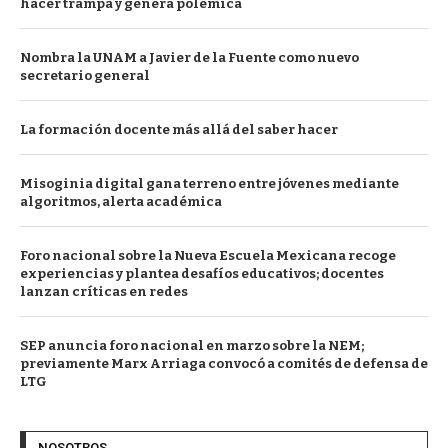
hacer trampa y genera polémica
Nombra la UNAM a Javier de la Fuente como nuevo
secretario general
La formación docente más allá del saber hacer
Misoginia digital gana terreno entre jóvenes mediante
algoritmos, alerta académica
Foro nacional sobre la Nueva Escuela Mexicana recoge
experiencias y plantea desafíos educativos; docentes
lanzan críticas en redes
SEP anuncia foro nacional en marzo sobre la NEM;
previamente Marx Arriaga convocó a comités de defensa de
LTG
NOSOTROS