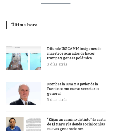
Última hora
Difunde USICAMM imágenes de
maestros acusados de hacer
trampa y genera polémica
3 días atrás
Nombra la UNAM a Javier de la
Fuente como nuevo secretario
general
5 días atrás
“Elijan un camino distinto”: la carta
de El Mayo y la deuda social con las
nuevas generaciones