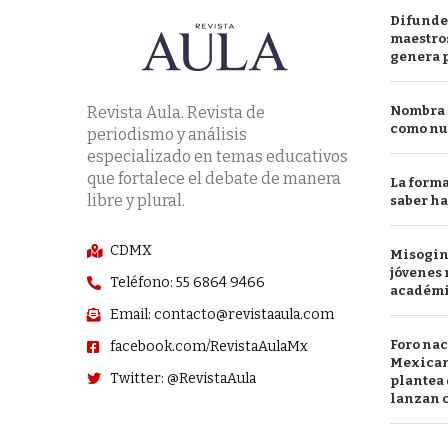
Difunde
maestros
genera 
Revista Aula. Revista de
Nombra l
como nu
periodismo y análisis
especializado en temas educativos
que fortalece el debate de manera
La forma
libre y plural.
saber h
CDMX
Misogini
jóvenes 
Teléfono: 55 6864 9466
académ
Email: contacto@revistaaula.com
Foro nac
facebook.com/RevistaAulaMx
Mexican
Twitter: @RevistaAula
plantea 
lanzan c