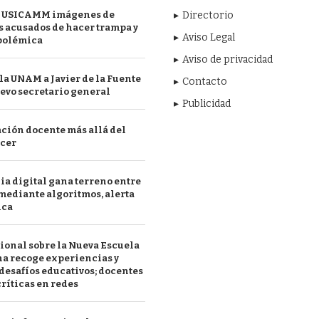
 USICAMM imágenes de
Directorio
 acusados de hacer trampa y
Aviso Legal
polémica
Aviso de privacidad
a UNAM a Javier de la Fuente
Contacto
evo secretario general
Publicidad
ción docente más allá del
acer
a digital gana terreno entre
mediante algoritmos, alerta
ica
ional sobre la Nueva Escuela
a recoge experiencias y
desafíos educativos; docentes
ríticas en redes