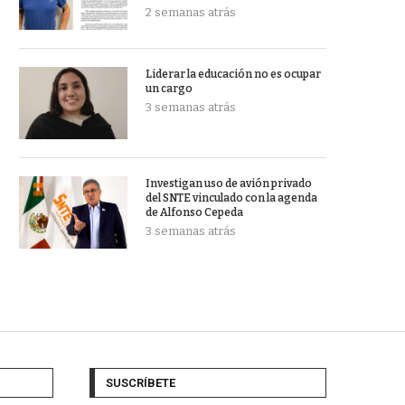
2 semanas atrás
Liderar la educación no es ocupar
un cargo
3 semanas atrás
Investigan uso de avión privado
del SNTE vinculado con la agenda
de Alfonso Cepeda
3 semanas atrás
SUSCRÍBETE