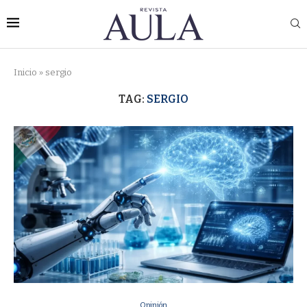
Inicio
»
sergio
TAG:
SERGIO
Opinión