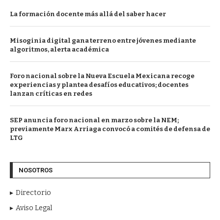
La formación docente más allá del saber hacer
Misoginia digital gana terreno entre jóvenes mediante
algoritmos, alerta académica
Foro nacional sobre la Nueva Escuela Mexicana recoge
experiencias y plantea desafíos educativos; docentes
lanzan críticas en redes
SEP anuncia foro nacional en marzo sobre la NEM;
previamente Marx Arriaga convocó a comités de defensa de
LTG
NOSOTROS
Directorio
Aviso Legal