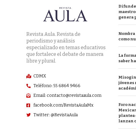
Difunde
maestros
genera 
Revista Aula. Revista de
Nombra l
como nu
periodismo y análisis
especializado en temas educativos
que fortalece el debate de manera
La forma
libre y plural.
saber h
CDMX
Misogini
jóvenes 
Teléfono: 55 6864 9466
académ
Email: contacto@revistaaula.com
Foro nac
facebook.com/RevistaAulaMx
Mexican
Twitter: @RevistaAula
plantea 
lanzan c