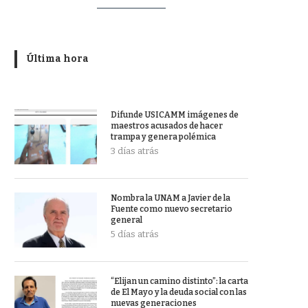
Última hora
Difunde USICAMM imágenes de
maestros acusados de hacer
trampa y genera polémica
3 días atrás
Nombra la UNAM a Javier de la
Fuente como nuevo secretario
general
5 días atrás
“Elijan un camino distinto”: la carta
de El Mayo y la deuda social con las
nuevas generaciones