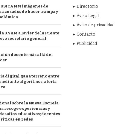
 USICAMM imágenes de
Directorio
 acusados de hacer trampa y
Aviso Legal
polémica
Aviso de privacidad
a UNAM a Javier de la Fuente
Contacto
evo secretario general
Publicidad
ción docente más allá del
acer
a digital gana terreno entre
mediante algoritmos, alerta
ica
ional sobre la Nueva Escuela
a recoge experiencias y
desafíos educativos; docentes
ríticas en redes