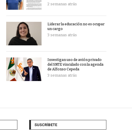
2 semanas atrás
Liderar la educación no es ocupar
un cargo
3 semanas atrás
Investigan uso de avión privado
del SNTE vinculado con la agenda
de Alfonso Cepeda
3 semanas atrás
SUSCRÍBETE