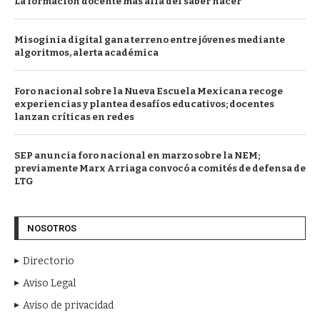
La formación docente más allá del saber hacer
Misoginia digital gana terreno entre jóvenes mediante
algoritmos, alerta académica
Foro nacional sobre la Nueva Escuela Mexicana recoge
experiencias y plantea desafíos educativos; docentes
lanzan críticas en redes
SEP anuncia foro nacional en marzo sobre la NEM;
previamente Marx Arriaga convocó a comités de defensa de
LTG
NOSOTROS
Directorio
Aviso Legal
Aviso de privacidad