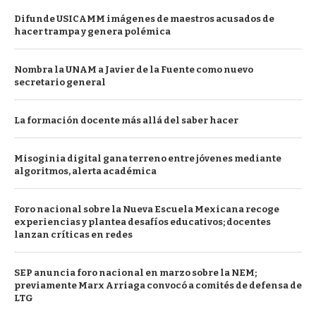
Difunde USICAMM imágenes de maestros acusados de
hacer trampa y genera polémica
Nombra la UNAM a Javier de la Fuente como nuevo
secretario general
La formación docente más allá del saber hacer
Misoginia digital gana terreno entre jóvenes mediante
algoritmos, alerta académica
Foro nacional sobre la Nueva Escuela Mexicana recoge
experiencias y plantea desafíos educativos; docentes
lanzan críticas en redes
SEP anuncia foro nacional en marzo sobre la NEM;
previamente Marx Arriaga convocó a comités de defensa de
LTG