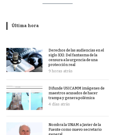
Última hora
Derechos de las audiencias en el
siglo XXI: Del fantasma de la
censura a la urgencia de una
protección real
9 horas atrás
Difunde USICAMM imágenes de
maestros acusados de hacer
trampa y genera polémica
4 días atrás
Nombra la UNAM a Javier de la
Fuente como nuevo secretario
general