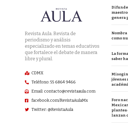
Difunde
maestros
genera 
Revista Aula. Revista de
Nombra l
como nu
periodismo y análisis
especializado en temas educativos
que fortalece el debate de manera
La forma
libre y plural.
saber h
CDMX
Misogini
jóvenes 
Teléfono: 55 6864 9466
académ
Email: contacto@revistaaula.com
Foro nac
facebook.com/RevistaAulaMx
Mexican
Twitter: @RevistaAula
plantea 
lanzan c