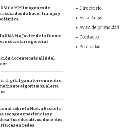
 USICAMM imágenes de
Directorio
 acusados de hacer trampa y
Aviso Legal
polémica
Aviso de privacidad
a UNAM a Javier de la Fuente
Contacto
evo secretario general
Publicidad
ción docente más allá del
acer
a digital gana terreno entre
mediante algoritmos, alerta
ica
ional sobre la Nueva Escuela
a recoge experiencias y
desafíos educativos; docentes
ríticas en redes