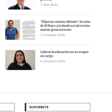
7 días atrás
“Elijan un camino distinto”: la carta
de El Mayo y la deuda social con las
nuevas generaciones
2 semanas atrás
Liderar la educación no es ocupar
un cargo
4 semanas atrás
SUSCRÍBETE