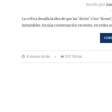
Escrito por
Jua
La crítica desafía la idea de que las “dotes” o los “done
inmutables. En una conversación reciente, en redes soc
CONT
8 meses atrás
507 Vistas