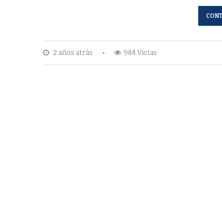
CONT
2 años atrás
984 Vistas