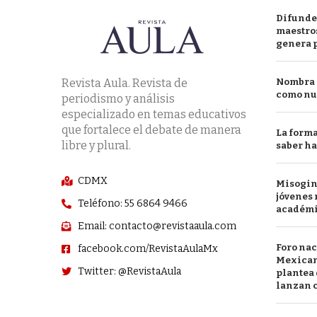
Difunde
maestros
genera 
Revista Aula. Revista de
Nombra l
como nu
periodismo y análisis
especializado en temas educativos
que fortalece el debate de manera
La forma
libre y plural.
saber h
CDMX
Misogini
jóvenes 
Teléfono: 55 6864 9466
académ
Email: contacto@revistaaula.com
Foro nac
facebook.com/RevistaAulaMx
Mexican
Twitter: @RevistaAula
plantea 
lanzan c