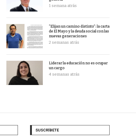
1 semana atrás
“Elijan un camino distinto”: la carta
de El Mayo y la deuda social con las
nuevas generaciones
2 semanas atrás
Liderar la educación no es ocupar
un cargo
4 semanas atrás
SUSCRÍBETE