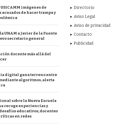
 USICAMM imágenes de
Directorio
 acusados de hacer trampa y
Aviso Legal
polémica
Aviso de privacidad
a UNAM a Javier de la Fuente
Contacto
evo secretario general
Publicidad
ción docente más allá del
acer
a digital gana terreno entre
mediante algoritmos, alerta
ica
ional sobre la Nueva Escuela
a recoge experiencias y
desafíos educativos; docentes
ríticas en redes