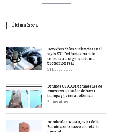
Última hora
Derechos de las audiencias en el
siglo XXI: Del fantasma de la
censura a la urgencia de una
protección real
21 horas atrás
Difunde USICAMM imágenes de
maestros acusados de hacer
trampa y genera polémica
5 días atrás
Nombra la UNAM a Javier de la
Fuente como nuevo secretario
general