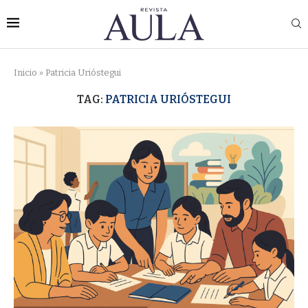
Inicio
»
Patricia Urióstegui
TAG:
PATRICIA URIÓSTEGUI