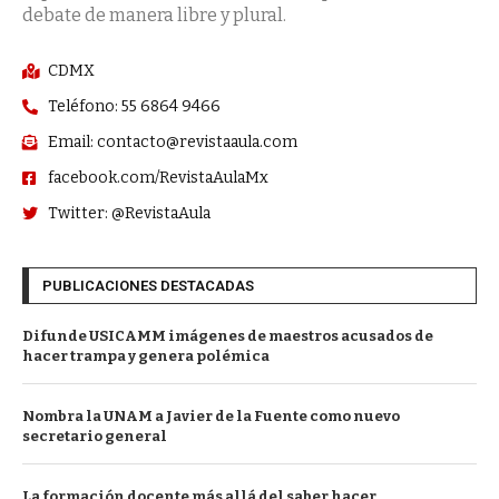
debate de manera libre y plural.
CDMX
Teléfono: 55 6864 9466
Email: contacto@revistaaula.com
facebook.com/RevistaAulaMx
Twitter: @RevistaAula
PUBLICACIONES DESTACADAS
Difunde USICAMM imágenes de maestros acusados de
hacer trampa y genera polémica
Nombra la UNAM a Javier de la Fuente como nuevo
secretario general
La formación docente más allá del saber hacer