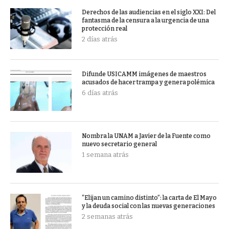
Derechos de las audiencias en el siglo XXI: Del
fantasma de la censura a la urgencia de una
protección real
2 días atrás
Difunde USICAMM imágenes de maestros
acusados de hacer trampa y genera polémica
6 días atrás
Nombra la UNAM a Javier de la Fuente como
nuevo secretario general
1 semana atrás
“Elijan un camino distinto”: la carta de El Mayo
y la deuda social con las nuevas generaciones
2 semanas atrás