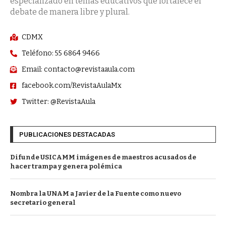
especializado en temas educativos que fortalece el
debate de manera libre y plural.
CDMX
Teléfono: 55 6864 9466
Email: contacto@revistaaula.com
facebook.com/RevistaAulaMx
Twitter: @RevistaAula
PUBLICACIONES DESTACADAS
Difunde USICAMM imágenes de maestros acusados de
hacer trampa y genera polémica
Nombra la UNAM a Javier de la Fuente como nuevo
secretario general