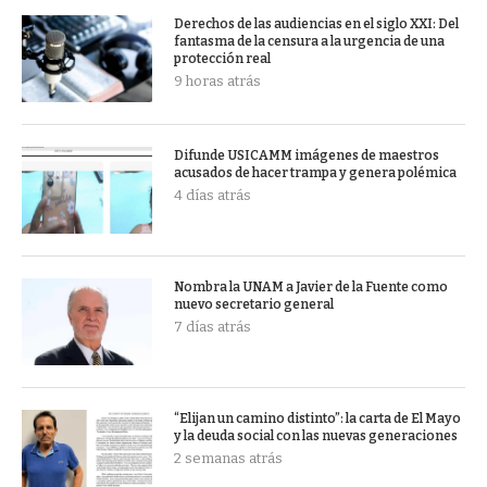
Derechos de las audiencias en el siglo XXI: Del
fantasma de la censura a la urgencia de una
protección real
9 horas atrás
Difunde USICAMM imágenes de maestros
acusados de hacer trampa y genera polémica
4 días atrás
Nombra la UNAM a Javier de la Fuente como
nuevo secretario general
7 días atrás
“Elijan un camino distinto”: la carta de El Mayo
y la deuda social con las nuevas generaciones
2 semanas atrás