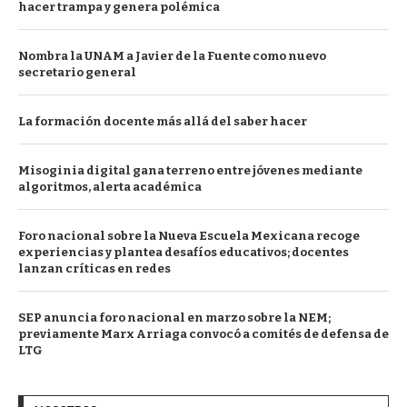
hacer trampa y genera polémica
Nombra la UNAM a Javier de la Fuente como nuevo
secretario general
La formación docente más allá del saber hacer
Misoginia digital gana terreno entre jóvenes mediante
algoritmos, alerta académica
Foro nacional sobre la Nueva Escuela Mexicana recoge
experiencias y plantea desafíos educativos; docentes
lanzan críticas en redes
SEP anuncia foro nacional en marzo sobre la NEM;
previamente Marx Arriaga convocó a comités de defensa de
LTG