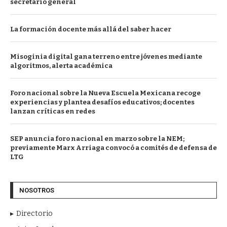
secretario general
La formación docente más allá del saber hacer
Misoginia digital gana terreno entre jóvenes mediante
algoritmos, alerta académica
Foro nacional sobre la Nueva Escuela Mexicana recoge
experiencias y plantea desafíos educativos; docentes
lanzan críticas en redes
SEP anuncia foro nacional en marzo sobre la NEM;
previamente Marx Arriaga convocó a comités de defensa de
LTG
NOSOTROS
Directorio