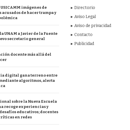
 USICAMM imágenes de
Directorio
 acusados de hacer trampa y
Aviso Legal
polémica
Aviso de privacidad
a UNAM a Javier de la Fuente
Contacto
evo secretario general
Publicidad
ción docente más allá del
acer
a digital gana terreno entre
mediante algoritmos, alerta
ica
ional sobre la Nueva Escuela
a recoge experiencias y
desafíos educativos; docentes
ríticas en redes