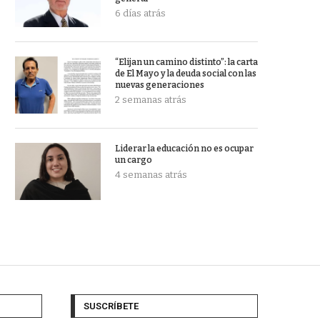
6 días atrás
“Elijan un camino distinto”: la carta
de El Mayo y la deuda social con las
nuevas generaciones
2 semanas atrás
Liderar la educación no es ocupar
un cargo
4 semanas atrás
SUSCRÍBETE