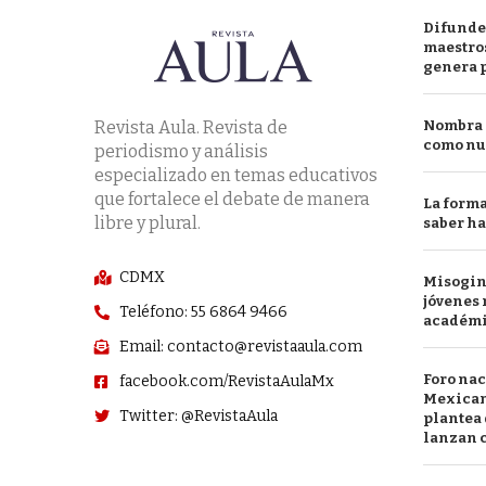
Difunde
maestros
genera 
Revista Aula. Revista de
Nombra l
como nu
periodismo y análisis
especializado en temas educativos
que fortalece el debate de manera
La forma
libre y plural.
saber h
CDMX
Misogini
jóvenes 
Teléfono: 55 6864 9466
académ
Email: contacto@revistaaula.com
Foro nac
facebook.com/RevistaAulaMx
Mexican
Twitter: @RevistaAula
plantea 
lanzan c