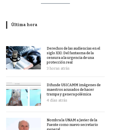
Última hora
Derechos de las audiencias en el
siglo XXI: Del fantasma de la
censura a la urgencia de una
protección real
3 horas atrás
Difunde USICAMM imágenes de
maestros acusados de hacer
trampa y genera polémica
4 días atrás
Nombra la UNAM a Javier de la
Fuente como nuevo secretario
general