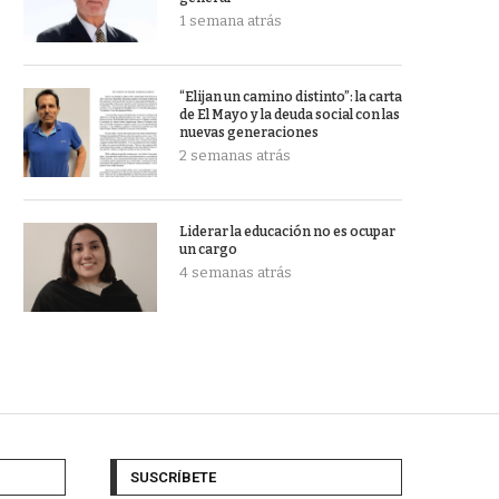
1 semana atrás
“Elijan un camino distinto”: la carta
de El Mayo y la deuda social con las
nuevas generaciones
2 semanas atrás
Liderar la educación no es ocupar
un cargo
4 semanas atrás
SUSCRÍBETE