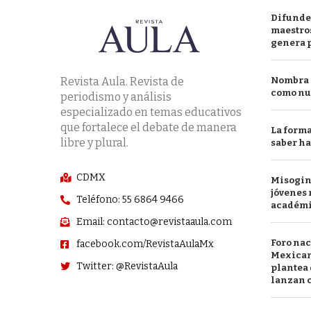
Difunde
maestros
genera 
Revista Aula. Revista de
Nombra l
como nu
periodismo y análisis
especializado en temas educativos
que fortalece el debate de manera
La forma
libre y plural.
saber h
CDMX
Misogini
jóvenes 
Teléfono: 55 6864 9466
académ
Email: contacto@revistaaula.com
Foro nac
facebook.com/RevistaAulaMx
Mexican
Twitter: @RevistaAula
plantea 
lanzan c