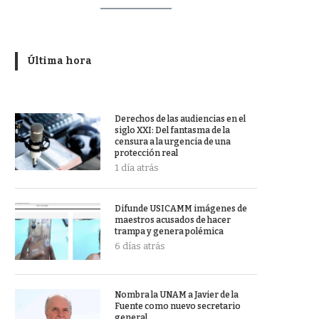
Última hora
Derechos de las audiencias en el
siglo XXI: Del fantasma de la
censura a la urgencia de una
protección real
1 día atrás
Difunde USICAMM imágenes de
maestros acusados de hacer
trampa y genera polémica
6 días atrás
Nombra la UNAM a Javier de la
Fuente como nuevo secretario
general