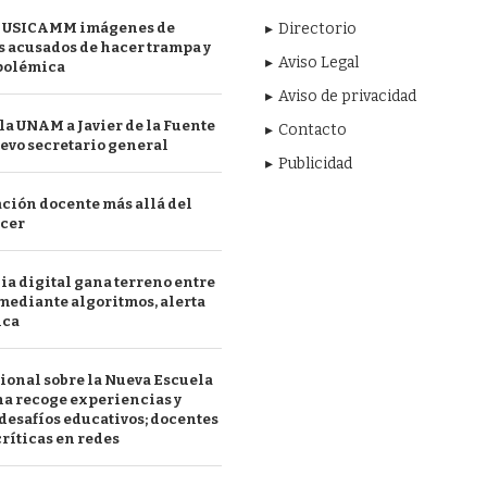
 USICAMM imágenes de
Directorio
 acusados de hacer trampa y
Aviso Legal
polémica
Aviso de privacidad
a UNAM a Javier de la Fuente
Contacto
evo secretario general
Publicidad
ción docente más allá del
acer
a digital gana terreno entre
mediante algoritmos, alerta
ica
ional sobre la Nueva Escuela
a recoge experiencias y
desafíos educativos; docentes
ríticas en redes