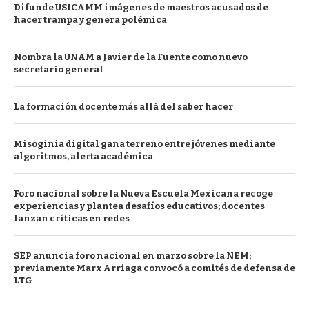
Difunde USICAMM imágenes de maestros acusados de
hacer trampa y genera polémica
Nombra la UNAM a Javier de la Fuente como nuevo
secretario general
La formación docente más allá del saber hacer
Misoginia digital gana terreno entre jóvenes mediante
algoritmos, alerta académica
Foro nacional sobre la Nueva Escuela Mexicana recoge
experiencias y plantea desafíos educativos; docentes
lanzan críticas en redes
SEP anuncia foro nacional en marzo sobre la NEM;
previamente Marx Arriaga convocó a comités de defensa de
LTG