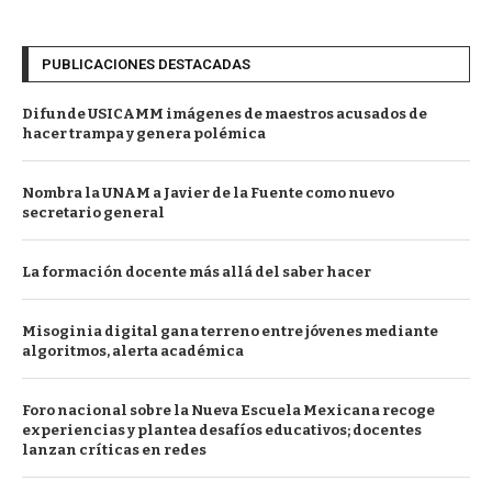
PUBLICACIONES DESTACADAS
Difunde USICAMM imágenes de maestros acusados de
hacer trampa y genera polémica
Nombra la UNAM a Javier de la Fuente como nuevo
secretario general
La formación docente más allá del saber hacer
Misoginia digital gana terreno entre jóvenes mediante
algoritmos, alerta académica
Foro nacional sobre la Nueva Escuela Mexicana recoge
experiencias y plantea desafíos educativos; docentes
lanzan críticas en redes