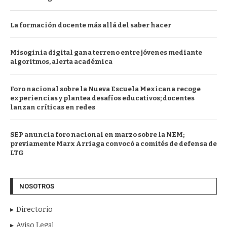
La formación docente más allá del saber hacer
Misoginia digital gana terreno entre jóvenes mediante
algoritmos, alerta académica
Foro nacional sobre la Nueva Escuela Mexicana recoge
experiencias y plantea desafíos educativos; docentes
lanzan críticas en redes
SEP anuncia foro nacional en marzo sobre la NEM;
previamente Marx Arriaga convocó a comités de defensa de
LTG
NOSOTROS
Directorio
Aviso Legal