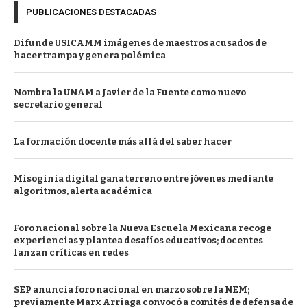
PUBLICACIONES DESTACADAS
Difunde USICAMM imágenes de maestros acusados de
hacer trampa y genera polémica
Nombra la UNAM a Javier de la Fuente como nuevo
secretario general
La formación docente más allá del saber hacer
Misoginia digital gana terreno entre jóvenes mediante
algoritmos, alerta académica
Foro nacional sobre la Nueva Escuela Mexicana recoge
experiencias y plantea desafíos educativos; docentes
lanzan críticas en redes
SEP anuncia foro nacional en marzo sobre la NEM;
previamente Marx Arriaga convocó a comités de defensa de