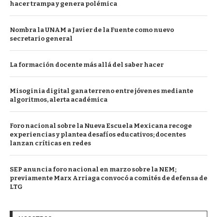
hacer trampa y genera polémica
Nombra la UNAM a Javier de la Fuente como nuevo
secretario general
La formación docente más allá del saber hacer
Misoginia digital gana terreno entre jóvenes mediante
algoritmos, alerta académica
Foro nacional sobre la Nueva Escuela Mexicana recoge
experiencias y plantea desafíos educativos; docentes
lanzan críticas en redes
SEP anuncia foro nacional en marzo sobre la NEM;
previamente Marx Arriaga convocó a comités de defensa de
LTG