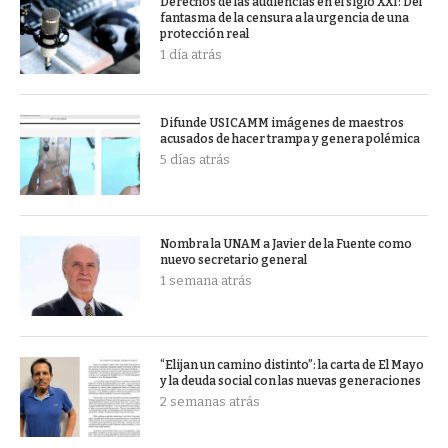
Derechos de las audiencias en el siglo XXI: Del
fantasma de la censura a la urgencia de una
protección real
1 día atrás
Difunde USICAMM imágenes de maestros
acusados de hacer trampa y genera polémica
5 días atrás
Nombra la UNAM a Javier de la Fuente como
nuevo secretario general
1 semana atrás
“Elijan un camino distinto”: la carta de El Mayo
y la deuda social con las nuevas generaciones
2 semanas atrás