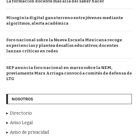
La formación docente más allá del saber hacer
Misoginia digital gana terreno entre jóvenes mediante
algoritmos, alerta académica
Foro nacional sobre la Nueva Escuela Mexicana recoge
experiencias y plantea desafíos educativos; docentes
lanzan críticas en redes
SEP anuncia foro nacional en marzo sobre la NEM;
previamente Marx Arriaga convocó a comités de defensa de
LTG
NOSOTROS
Directorio
Aviso Legal
Aviso de privacidad