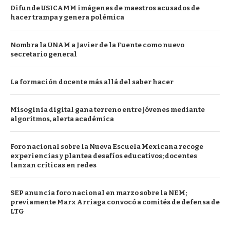
Difunde USICAMM imágenes de maestros acusados de
hacer trampa y genera polémica
Nombra la UNAM a Javier de la Fuente como nuevo
secretario general
La formación docente más allá del saber hacer
Misoginia digital gana terreno entre jóvenes mediante
algoritmos, alerta académica
Foro nacional sobre la Nueva Escuela Mexicana recoge
experiencias y plantea desafíos educativos; docentes
lanzan críticas en redes
SEP anuncia foro nacional en marzo sobre la NEM;
previamente Marx Arriaga convocó a comités de defensa de
LTG