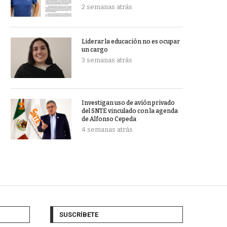
2 semanas atrás
Liderar la educación no es ocupar
un cargo
3 semanas atrás
Investigan uso de avión privado
del SNTE vinculado con la agenda
de Alfonso Cepeda
4 semanas atrás
SUSCRÍBETE