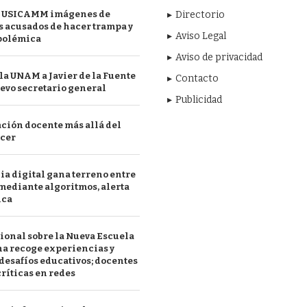
 USICAMM imágenes de
Directorio
 acusados de hacer trampa y
Aviso Legal
polémica
Aviso de privacidad
a UNAM a Javier de la Fuente
Contacto
evo secretario general
Publicidad
ción docente más allá del
acer
a digital gana terreno entre
mediante algoritmos, alerta
ica
ional sobre la Nueva Escuela
a recoge experiencias y
desafíos educativos; docentes
ríticas en redes