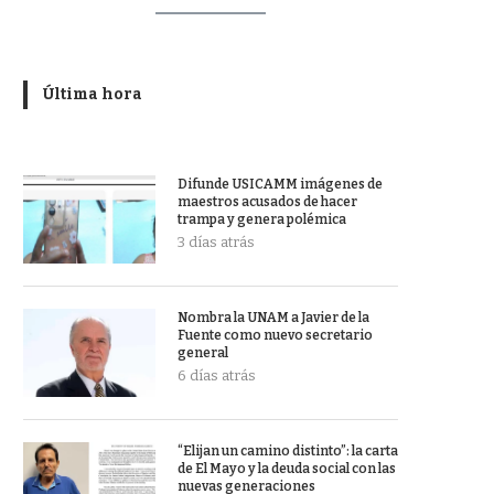
Última hora
Difunde USICAMM imágenes de
maestros acusados de hacer
trampa y genera polémica
3 días atrás
Nombra la UNAM a Javier de la
Fuente como nuevo secretario
general
6 días atrás
“Elijan un camino distinto”: la carta
de El Mayo y la deuda social con las
nuevas generaciones