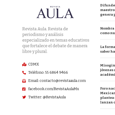
Difunde
maestros
genera 
Revista Aula. Revista de
Nombra l
como nu
periodismo y análisis
especializado en temas educativos
que fortalece el debate de manera
La forma
libre y plural.
saber h
CDMX
Misogini
jóvenes 
Teléfono: 55 6864 9466
académ
Email: contacto@revistaaula.com
Foro nac
facebook.com/RevistaAulaMx
Mexican
Twitter: @RevistaAula
plantea 
lanzan c