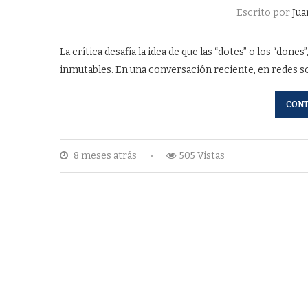
Escrito por
Jua
La crítica desafía la idea de que las “dotes” o los “done
inmutables. En una conversación reciente, en redes soc
CONT
8 meses atrás
505 Vistas