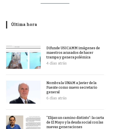
Última hora
Difunde USICAMM imágenes de
maestros acusados de hacer
trampa y genera polémica
4 días atrás
Nombra la UNAM a Javier de la
Fuente como nuevo secretario
general
6 días atrás
“Elijan un camino distinto”: la carta
de El Mayo y la deuda social con las
nuevas generaciones