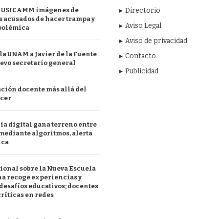
 USICAMM imágenes de
Directorio
 acusados de hacer trampa y
Aviso Legal
polémica
Aviso de privacidad
a UNAM a Javier de la Fuente
Contacto
evo secretario general
Publicidad
ción docente más allá del
acer
a digital gana terreno entre
mediante algoritmos, alerta
ica
ional sobre la Nueva Escuela
a recoge experiencias y
desafíos educativos; docentes
ríticas en redes