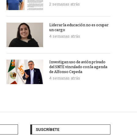
2 semanas atrás
Liderar la educación no es ocupar
un cargo
4 semanas atrás
Investigan uso de avión privado
del SNTE vinculado con la agenda
de Alfonso Cepeda
4 semanas atrás
SUSCRÍBETE