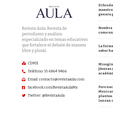
Difunde
maestros
genera 
Revista Aula. Revista de
Nombra l
como nu
periodismo y análisis
especializado en temas educativos
que fortalece el debate de manera
La forma
libre y plural.
saber h
CDMX
Misogini
jóvenes 
Teléfono: 55 6864 9466
académ
Email: contacto@revistaaula.com
Foro nac
facebook.com/RevistaAulaMx
Mexican
Twitter: @RevistaAula
plantea 
lanzan c