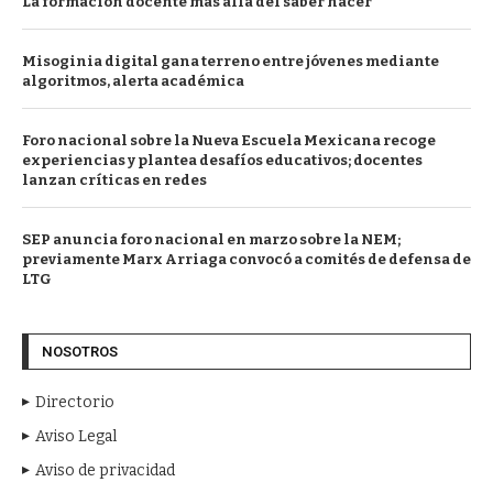
La formación docente más allá del saber hacer
Misoginia digital gana terreno entre jóvenes mediante
algoritmos, alerta académica
Foro nacional sobre la Nueva Escuela Mexicana recoge
experiencias y plantea desafíos educativos; docentes
lanzan críticas en redes
SEP anuncia foro nacional en marzo sobre la NEM;
previamente Marx Arriaga convocó a comités de defensa de
LTG
NOSOTROS
Directorio
Aviso Legal
Aviso de privacidad