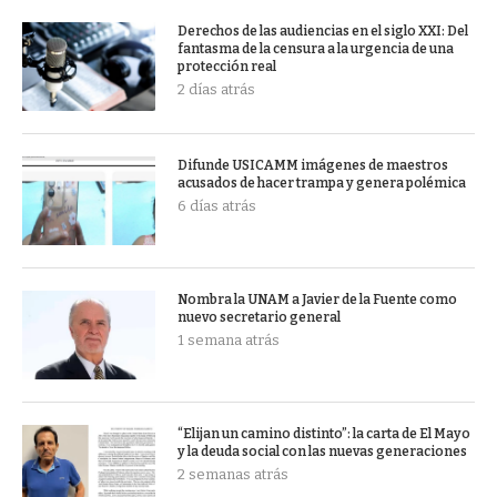
Derechos de las audiencias en el siglo XXI: Del
fantasma de la censura a la urgencia de una
protección real
2 días atrás
Difunde USICAMM imágenes de maestros
acusados de hacer trampa y genera polémica
6 días atrás
Nombra la UNAM a Javier de la Fuente como
nuevo secretario general
1 semana atrás
“Elijan un camino distinto”: la carta de El Mayo
y la deuda social con las nuevas generaciones
2 semanas atrás