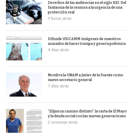
Derechos de las audiencias en el siglo XXI: Del
fantasma de la censura a la urgencia de una
protección real
9 horas atrás
Difunde USICAMM imágenes de maestros
acusados de hacer trampa y genera polémica
4 días atrás
Nombra la UNAM a Javier de la Fuente como
nuevo secretario general
7 días atrás
“Elijan un camino distinto”: la carta de El Mayo
y la deuda social con las nuevas generaciones
2 semanas atrás