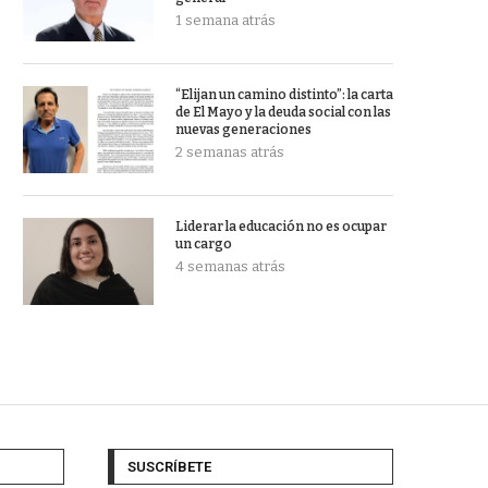
1 semana atrás
“Elijan un camino distinto”: la carta
de El Mayo y la deuda social con las
nuevas generaciones
2 semanas atrás
Liderar la educación no es ocupar
un cargo
4 semanas atrás
SUSCRÍBETE