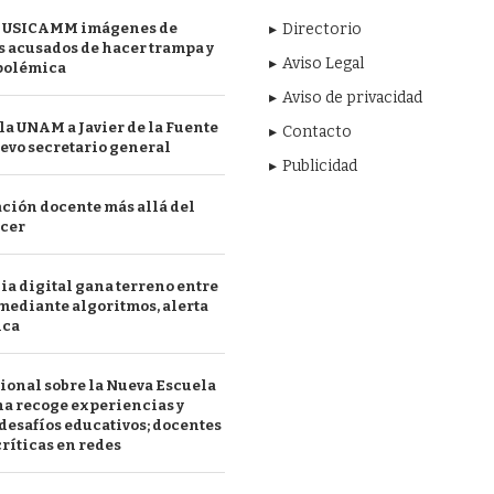
 USICAMM imágenes de
Directorio
 acusados de hacer trampa y
Aviso Legal
polémica
Aviso de privacidad
a UNAM a Javier de la Fuente
Contacto
evo secretario general
Publicidad
ción docente más allá del
acer
a digital gana terreno entre
mediante algoritmos, alerta
ica
ional sobre la Nueva Escuela
a recoge experiencias y
desafíos educativos; docentes
ríticas en redes