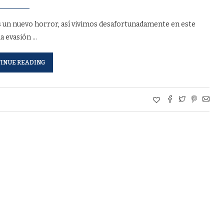
s un nuevo horror, así vivimos desafortunadamente en este
la evasión …
INUE READING