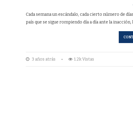
Cada semana un escándalo, cada cierto número de día
país que se sigue rompiendo día a día ante la inacción, 
CONT
3 años atrás
1.2k Vistas