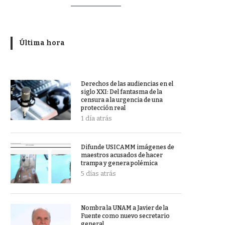
Última hora
Derechos de las audiencias en el
siglo XXI: Del fantasma de la
censura a la urgencia de una
protección real
1 día atrás
Difunde USICAMM imágenes de
maestros acusados de hacer
trampa y genera polémica
5 días atrás
Nombra la UNAM a Javier de la
Fuente como nuevo secretario
general