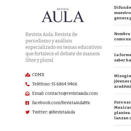
Difunde
maestros
genera 
Revista Aula. Revista de
Nombra l
como nu
periodismo y análisis
especializado en temas educativos
que fortalece el debate de manera
La forma
libre y plural.
saber h
CDMX
Misogini
jóvenes 
Teléfono: 55 6864 9466
académ
Email: contacto@revistaaula.com
Foro nac
facebook.com/RevistaAulaMx
Mexican
Twitter: @RevistaAula
plantea 
lanzan c