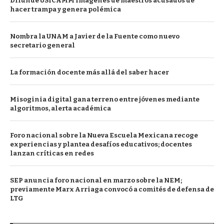
Difunde USICAMM imágenes de maestros acusados de
hacer trampa y genera polémica
Nombra la UNAM a Javier de la Fuente como nuevo
secretario general
La formación docente más allá del saber hacer
Misoginia digital gana terreno entre jóvenes mediante
algoritmos, alerta académica
Foro nacional sobre la Nueva Escuela Mexicana recoge
experiencias y plantea desafíos educativos; docentes
lanzan críticas en redes
SEP anuncia foro nacional en marzo sobre la NEM;
previamente Marx Arriaga convocó a comités de defensa de
LTG