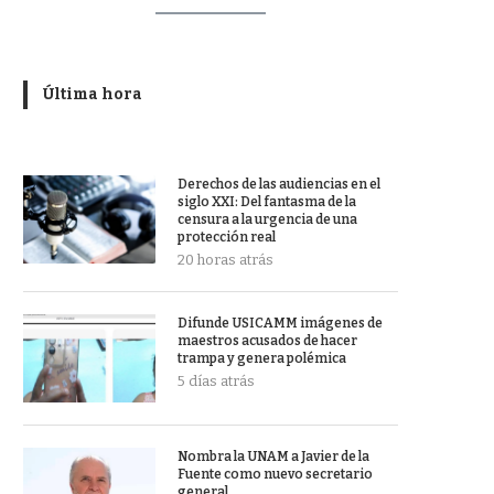
Última hora
Derechos de las audiencias en el
siglo XXI: Del fantasma de la
censura a la urgencia de una
protección real
20 horas atrás
Difunde USICAMM imágenes de
maestros acusados de hacer
trampa y genera polémica
5 días atrás
Nombra la UNAM a Javier de la
Fuente como nuevo secretario
general