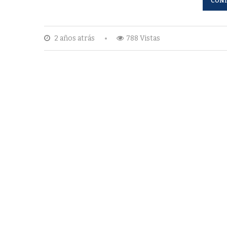
CONT
2 años atrás
788 Vistas