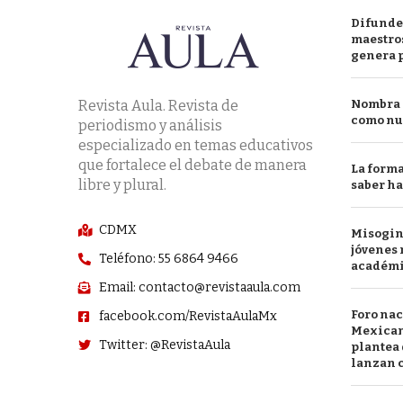
Difunde
maestros
genera 
Revista Aula. Revista de
Nombra l
como nu
periodismo y análisis
especializado en temas educativos
que fortalece el debate de manera
La forma
libre y plural.
saber h
CDMX
Misogini
jóvenes 
Teléfono: 55 6864 9466
académ
Email: contacto@revistaaula.com
Foro nac
facebook.com/RevistaAulaMx
Mexican
Twitter: @RevistaAula
plantea 
lanzan c