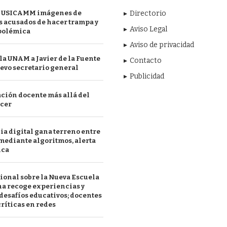
 USICAMM imágenes de
Directorio
 acusados de hacer trampa y
Aviso Legal
polémica
Aviso de privacidad
a UNAM a Javier de la Fuente
Contacto
evo secretario general
Publicidad
ción docente más allá del
acer
a digital gana terreno entre
mediante algoritmos, alerta
ica
ional sobre la Nueva Escuela
a recoge experiencias y
desafíos educativos; docentes
ríticas en redes