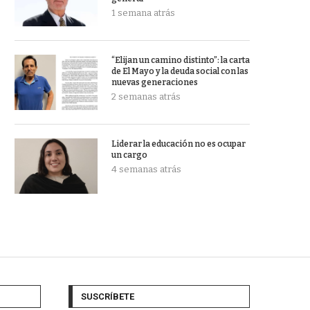
1 semana atrás
“Elijan un camino distinto”: la carta
de El Mayo y la deuda social con las
nuevas generaciones
2 semanas atrás
Liderar la educación no es ocupar
un cargo
4 semanas atrás
SUSCRÍBETE