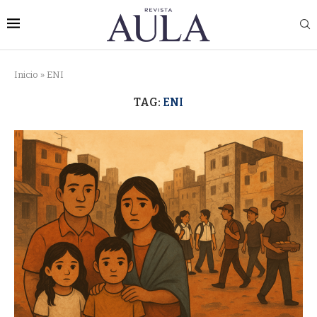
Inicio
»
ENI
TAG:
ENI