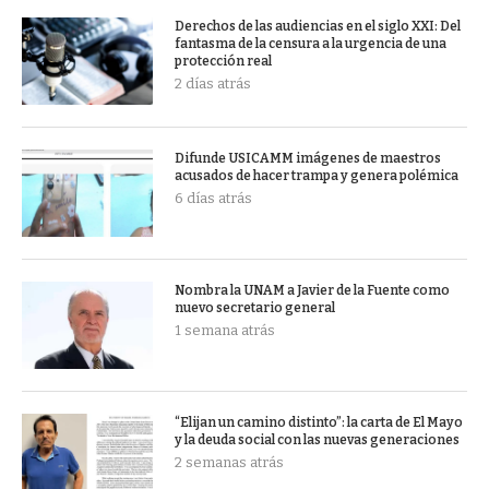
Derechos de las audiencias en el siglo XXI: Del
fantasma de la censura a la urgencia de una
protección real
2 días atrás
Difunde USICAMM imágenes de maestros
acusados de hacer trampa y genera polémica
6 días atrás
Nombra la UNAM a Javier de la Fuente como
nuevo secretario general
1 semana atrás
“Elijan un camino distinto”: la carta de El Mayo
y la deuda social con las nuevas generaciones
2 semanas atrás