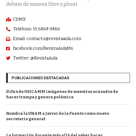
debate de manera libre y plural.
CDMX
Teléfono: 55 6864 9466
Email: contacto@revistaaula.com
facebook.com/RevistaAulaMx
Twitter: @RevistaAula
PUBLICACIONES DESTACADAS
Difunde USICAMM imágenes de maestros acusados de
hacer trampa y genera polémica
Nombra la UNAM a Javier de la Fuente como nuevo
secretario general
La formación docente más allá del saber hacer