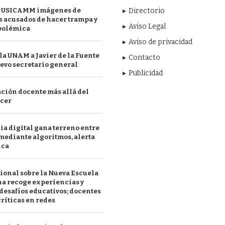
 USICAMM imágenes de
Directorio
 acusados de hacer trampa y
Aviso Legal
polémica
Aviso de privacidad
a UNAM a Javier de la Fuente
Contacto
evo secretario general
Publicidad
ción docente más allá del
acer
a digital gana terreno entre
mediante algoritmos, alerta
ica
ional sobre la Nueva Escuela
a recoge experiencias y
desafíos educativos; docentes
ríticas en redes