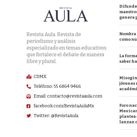
Difunde
maestros
genera 
Revista Aula. Revista de
Nombra l
como nu
periodismo y análisis
especializado en temas educativos
que fortalece el debate de manera
La forma
libre y plural.
saber h
CDMX
Misogini
jóvenes 
Teléfono: 55 6864 9466
académ
Email: contacto@revistaaula.com
Foro nac
facebook.com/RevistaAulaMx
Mexican
Twitter: @RevistaAula
plantea 
lanzan c