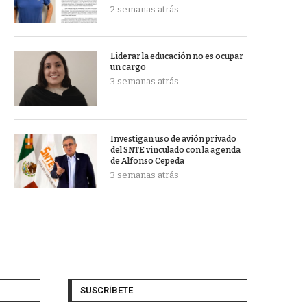
2 semanas atrás
Liderar la educación no es ocupar
un cargo
3 semanas atrás
Investigan uso de avión privado
del SNTE vinculado con la agenda
de Alfonso Cepeda
3 semanas atrás
SUSCRÍBETE