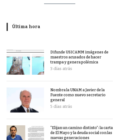
Última hora
Difunde USICAMM imágenes de
maestros acusados de hacer
trampa y genera polémica
3 días atrás
Nombra la UNAM a Javier de la
Fuente como nuevo secretario
general
5 días atrás
“Elijan un camino distinto”: la carta
de El Mayo y la deuda social con las
nuevas generaciones