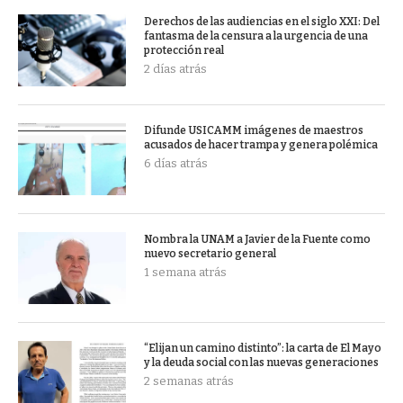
Derechos de las audiencias en el siglo XXI: Del
fantasma de la censura a la urgencia de una
protección real
2 días atrás
Difunde USICAMM imágenes de maestros
acusados de hacer trampa y genera polémica
6 días atrás
Nombra la UNAM a Javier de la Fuente como
nuevo secretario general
1 semana atrás
“Elijan un camino distinto”: la carta de El Mayo
y la deuda social con las nuevas generaciones
2 semanas atrás