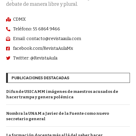
debate de manera libre y plural.
CDMX
Teléfono: 55 6864 9466
Email: contacto@revistaaula.com
facebook.com/RevistaAulaMx
Twitter: @RevistaAula
PUBLICACIONES DESTACADAS
Difunde USICAMM imágenes de maestros acusados de
hacer trampa y genera polémica
Nombra la UNAM a Javier de la Fuente como nuevo
secretario general
La formación docente más allá del saber hacer