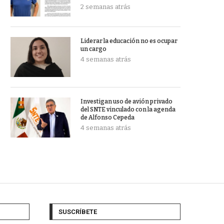
2 semanas atrás
Liderar la educación no es ocupar
un cargo
4 semanas atrás
Investigan uso de avión privado
del SNTE vinculado con la agenda
de Alfonso Cepeda
4 semanas atrás
SUSCRÍBETE