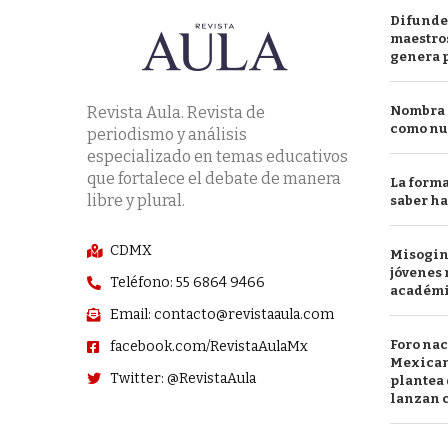
Difunde
maestros
genera 
Revista Aula. Revista de
Nombra l
como nu
periodismo y análisis
especializado en temas educativos
que fortalece el debate de manera
La forma
libre y plural.
saber h
CDMX
Misogini
jóvenes 
Teléfono: 55 6864 9466
académ
Email: contacto@revistaaula.com
Foro nac
facebook.com/RevistaAulaMx
Mexican
Twitter: @RevistaAula
plantea 
lanzan c