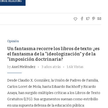
INUE READING
Opinión
Un fantasma recorre los libros de texto: ¿es
el fantasma de la “ideologización” y de la
“imposición doctrinaria?
by
Axel Meléndez
3 años atrás
1.6k Vistas
Desde Claudio X. González, la Unión de Padres de Familia,
Carlos Loret de Mola, hasta Eduardo Backhoff y Ricardo
Anaya, han surgido múltiples críticas a los Libros de Texto
Gratuitos (LTG). Sus argumentos suenan como estribillo
en una supuesta defensa de la educación pública: