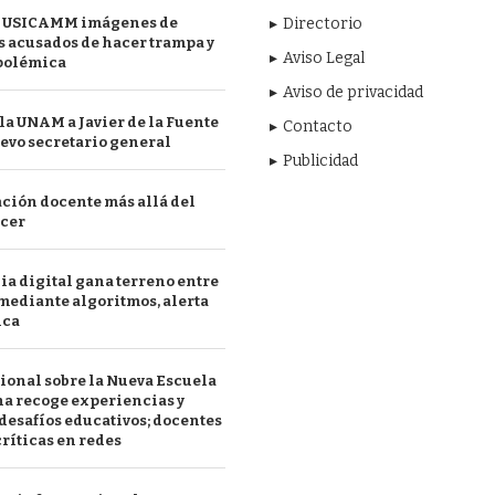
 USICAMM imágenes de
Directorio
 acusados de hacer trampa y
Aviso Legal
polémica
Aviso de privacidad
a UNAM a Javier de la Fuente
Contacto
evo secretario general
Publicidad
ción docente más allá del
acer
a digital gana terreno entre
mediante algoritmos, alerta
ica
ional sobre la Nueva Escuela
a recoge experiencias y
desafíos educativos; docentes
ríticas en redes