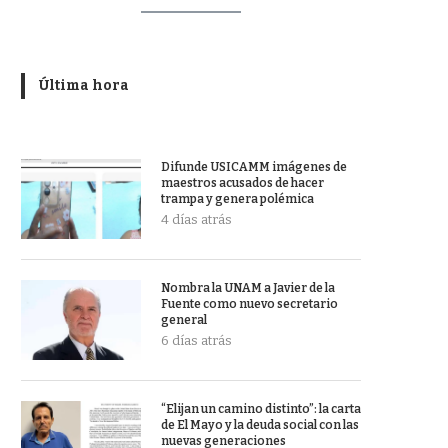
Última hora
Difunde USICAMM imágenes de
maestros acusados de hacer
trampa y genera polémica
4 días atrás
Nombra la UNAM a Javier de la
Fuente como nuevo secretario
general
6 días atrás
“Elijan un camino distinto”: la carta
de El Mayo y la deuda social con las
nuevas generaciones