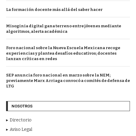
La formación docente más allá del saber hacer
Misoginia digital gana terreno entre jóvenes mediante
algoritmos, alerta académica
Foro nacional sobre la Nueva Escuela Mexicana recoge
experiencias y plantea desafíos educativos; docentes
lanzan críticas en redes
SEP anuncia foro nacional en marzo sobre la NEM;
previamente Marx Arriaga convocó a comités de defensa de
LTG
NOSOTROS
Directorio
Aviso Legal