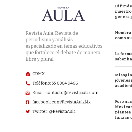
Difunde
maestros
genera 
Revista Aula. Revista de
Nombra l
como nu
periodismo y análisis
especializado en temas educativos
que fortalece el debate de manera
La forma
libre y plural.
saber h
CDMX
Misogini
jóvenes 
Teléfono: 55 6864 9466
académ
Email: contacto@revistaaula.com
Foro nac
facebook.com/RevistaAulaMx
Mexican
Twitter: @RevistaAula
plantea 
lanzan c