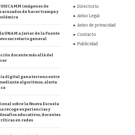
 USICAMM imágenes de
Directorio
 acusados de hacer trampa y
Aviso Legal
polémica
Aviso de privacidad
a UNAM a Javier de la Fuente
Contacto
evo secretario general
Publicidad
ción docente más allá del
acer
a digital gana terreno entre
mediante algoritmos, alerta
ica
ional sobre la Nueva Escuela
a recoge experiencias y
desafíos educativos; docentes
ríticas en redes