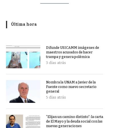
Última hora
Difunde USICAMM imágenes de
maestros acusados de hacer
trampa y genera polémica
3 días atrás
Nombra la UNAM a Javier de la
Fuente como nuevo secretario
general
5 días atrás
“Elijan un camino distinto”: la carta
de El Mayo y la deuda social con las
nuevas generaciones