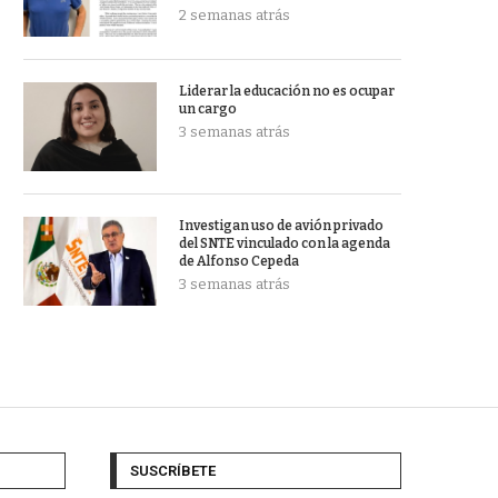
2 semanas atrás
Liderar la educación no es ocupar
un cargo
3 semanas atrás
Investigan uso de avión privado
del SNTE vinculado con la agenda
de Alfonso Cepeda
3 semanas atrás
SUSCRÍBETE