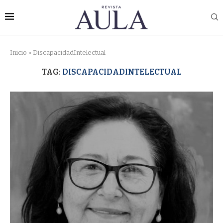
Inicio
»
DiscapacidadIntelectual
TAG:
DISCAPACIDADINTELECTUAL