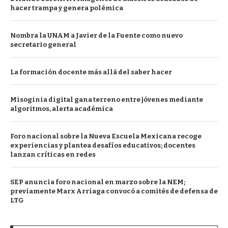
hacer trampa y genera polémica
Nombra la UNAM a Javier de la Fuente como nuevo
secretario general
La formación docente más allá del saber hacer
Misoginia digital gana terreno entre jóvenes mediante
algoritmos, alerta académica
Foro nacional sobre la Nueva Escuela Mexicana recoge
experiencias y plantea desafíos educativos; docentes
lanzan críticas en redes
SEP anuncia foro nacional en marzo sobre la NEM;
previamente Marx Arriaga convocó a comités de defensa de
LTG