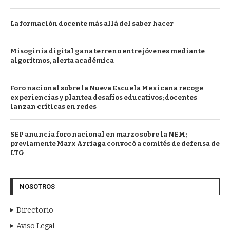
La formación docente más allá del saber hacer
Misoginia digital gana terreno entre jóvenes mediante
algoritmos, alerta académica
Foro nacional sobre la Nueva Escuela Mexicana recoge
experiencias y plantea desafíos educativos; docentes
lanzan críticas en redes
SEP anuncia foro nacional en marzo sobre la NEM;
previamente Marx Arriaga convocó a comités de defensa de
LTG
NOSOTROS
Directorio
Aviso Legal