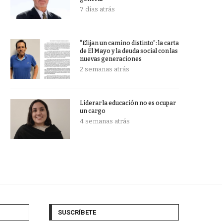
7 días atrás
“Elijan un camino distinto”: la carta
de El Mayo y la deuda social con las
nuevas generaciones
2 semanas atrás
Liderar la educación no es ocupar
un cargo
4 semanas atrás
SUSCRÍBETE