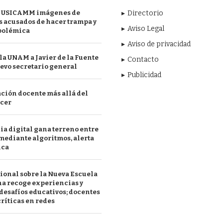
 USICAMM imágenes de
Directorio
 acusados de hacer trampa y
Aviso Legal
polémica
Aviso de privacidad
a UNAM a Javier de la Fuente
Contacto
evo secretario general
Publicidad
ción docente más allá del
acer
a digital gana terreno entre
mediante algoritmos, alerta
ica
ional sobre la Nueva Escuela
a recoge experiencias y
desafíos educativos; docentes
ríticas en redes