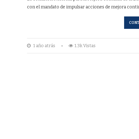
con el mandato de impulsar acciones de mejora contin
CONT
1 año atrás
1.3k Vistas