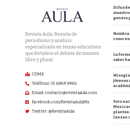
Difunde
maestros
genera 
Revista Aula. Revista de
Nombra l
como nu
periodismo y análisis
especializado en temas educativos
que fortalece el debate de manera
La forma
libre y plural.
saber h
CDMX
Misogini
jóvenes 
Teléfono: 55 6864 9466
académ
Email: contacto@revistaaula.com
Foro nac
facebook.com/RevistaAulaMx
Mexican
Twitter: @RevistaAula
plantea 
lanzan c