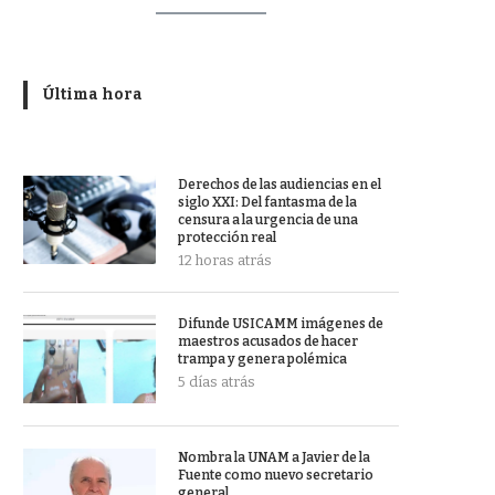
Última hora
Derechos de las audiencias en el
siglo XXI: Del fantasma de la
censura a la urgencia de una
protección real
12 horas atrás
Difunde USICAMM imágenes de
maestros acusados de hacer
trampa y genera polémica
5 días atrás
Nombra la UNAM a Javier de la
Fuente como nuevo secretario
general