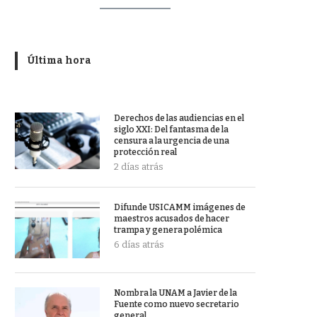
Última hora
Derechos de las audiencias en el
siglo XXI: Del fantasma de la
censura a la urgencia de una
protección real
2 días atrás
Difunde USICAMM imágenes de
maestros acusados de hacer
trampa y genera polémica
6 días atrás
Nombra la UNAM a Javier de la
Fuente como nuevo secretario
general