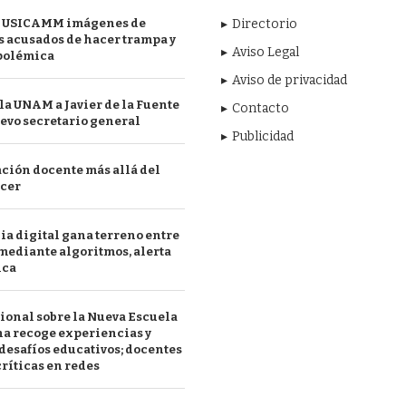
 USICAMM imágenes de
Directorio
 acusados de hacer trampa y
Aviso Legal
polémica
Aviso de privacidad
a UNAM a Javier de la Fuente
Contacto
evo secretario general
Publicidad
ción docente más allá del
acer
a digital gana terreno entre
mediante algoritmos, alerta
ica
ional sobre la Nueva Escuela
a recoge experiencias y
desafíos educativos; docentes
ríticas en redes