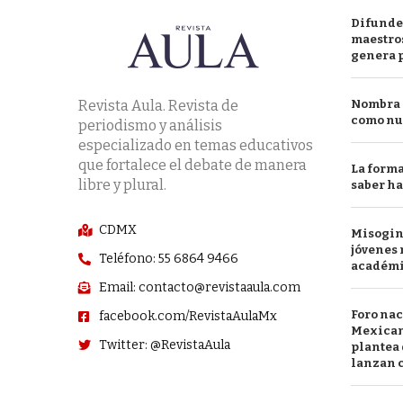
Difunde
maestros
genera 
Revista Aula. Revista de
Nombra l
como nu
periodismo y análisis
especializado en temas educativos
que fortalece el debate de manera
La forma
libre y plural.
saber h
CDMX
Misogini
jóvenes 
Teléfono: 55 6864 9466
académ
Email: contacto@revistaaula.com
Foro nac
facebook.com/RevistaAulaMx
Mexican
Twitter: @RevistaAula
plantea 
lanzan c