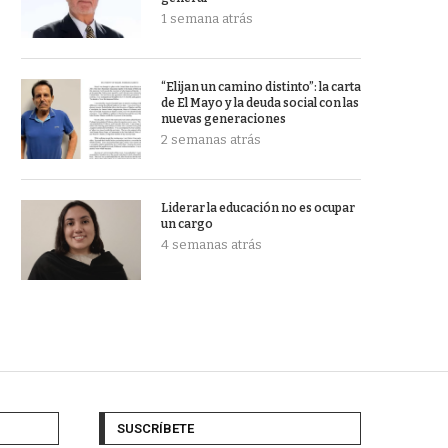
1 semana atrás
“Elijan un camino distinto”: la carta
de El Mayo y la deuda social con las
nuevas generaciones
2 semanas atrás
Liderar la educación no es ocupar
un cargo
4 semanas atrás
SUSCRÍBETE