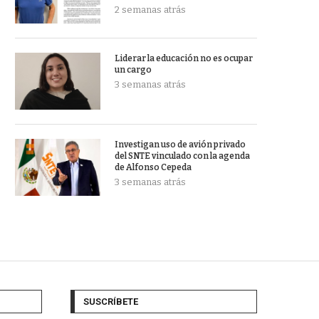
2 semanas atrás
Liderar la educación no es ocupar
un cargo
3 semanas atrás
Investigan uso de avión privado
del SNTE vinculado con la agenda
de Alfonso Cepeda
3 semanas atrás
SUSCRÍBETE