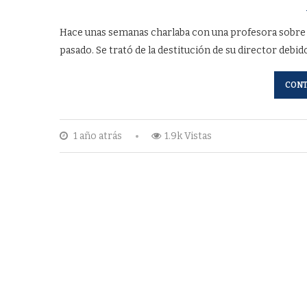
Hace unas semanas charlaba con una profesora sobre un
pasado. Se trató de la destitución de su director debid
CONT
1 año atrás
1.9k Vistas