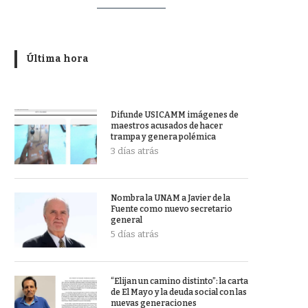
Última hora
Difunde USICAMM imágenes de
maestros acusados de hacer
trampa y genera polémica
3 días atrás
Nombra la UNAM a Javier de la
Fuente como nuevo secretario
general
5 días atrás
“Elijan un camino distinto”: la carta
de El Mayo y la deuda social con las
nuevas generaciones