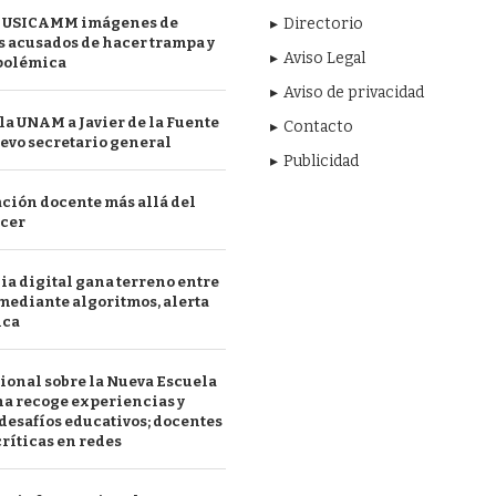
 USICAMM imágenes de
Directorio
 acusados de hacer trampa y
Aviso Legal
polémica
Aviso de privacidad
a UNAM a Javier de la Fuente
Contacto
evo secretario general
Publicidad
ción docente más allá del
acer
a digital gana terreno entre
mediante algoritmos, alerta
ica
ional sobre la Nueva Escuela
a recoge experiencias y
desafíos educativos; docentes
ríticas en redes