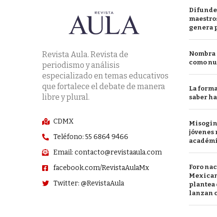
Difunde
maestros
genera 
Revista Aula. Revista de
Nombra l
como nu
periodismo y análisis
especializado en temas educativos
que fortalece el debate de manera
La forma
libre y plural.
saber h
CDMX
Misogini
jóvenes 
Teléfono: 55 6864 9466
académ
Email: contacto@revistaaula.com
Foro nac
facebook.com/RevistaAulaMx
Mexican
Twitter: @RevistaAula
plantea 
lanzan c