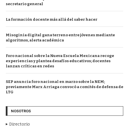
secretario general
La formación docente más allá del saber hacer
Misoginia digital gana terreno entre jóvenes mediante
algoritmos, alerta académica
Foro nacional sobre la Nueva Escuela Mexicana recoge
experiencias y plantea desafíos educativos; docentes
lanzan críticas en redes
SEP anuncia foro nacional en marzo sobre la NEM;
previamente Marx Arriaga convocó a comités de defensa de
LTG
NOSOTROS
Directorio