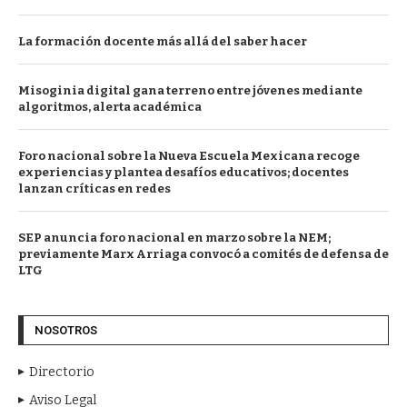
La formación docente más allá del saber hacer
Misoginia digital gana terreno entre jóvenes mediante
algoritmos, alerta académica
Foro nacional sobre la Nueva Escuela Mexicana recoge
experiencias y plantea desafíos educativos; docentes
lanzan críticas en redes
SEP anuncia foro nacional en marzo sobre la NEM;
previamente Marx Arriaga convocó a comités de defensa de
LTG
NOSOTROS
Directorio
Aviso Legal