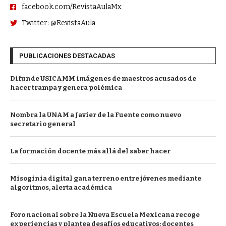
facebook.com/RevistaAulaMx
Twitter: @RevistaAula
PUBLICACIONES DESTACADAS
Difunde USICAMM imágenes de maestros acusados de
hacer trampa y genera polémica
Nombra la UNAM a Javier de la Fuente como nuevo
secretario general
La formación docente más allá del saber hacer
Misoginia digital gana terreno entre jóvenes mediante
algoritmos, alerta académica
Foro nacional sobre la Nueva Escuela Mexicana recoge
experiencias y plantea desafíos educativos; docentes