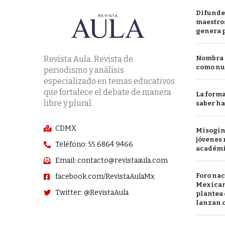
Difunde
maestros
genera 
Revista Aula. Revista de
Nombra l
como nu
periodismo y análisis
especializado en temas educativos
que fortalece el debate de manera
La forma
libre y plural.
saber h
CDMX
Misogini
jóvenes 
Teléfono: 55 6864 9466
académ
Email: contacto@revistaaula.com
Foro nac
facebook.com/RevistaAulaMx
Mexican
Twitter: @RevistaAula
plantea 
lanzan c