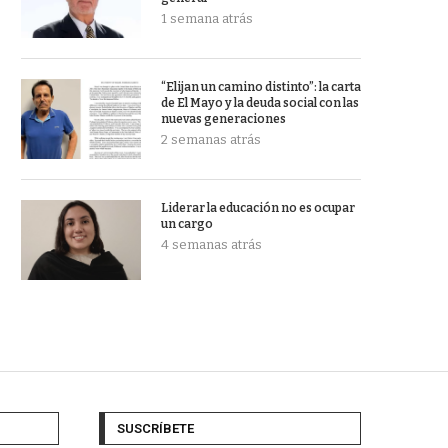
1 semana atrás
“Elijan un camino distinto”: la carta
de El Mayo y la deuda social con las
nuevas generaciones
2 semanas atrás
Liderar la educación no es ocupar
un cargo
4 semanas atrás
SUSCRÍBETE