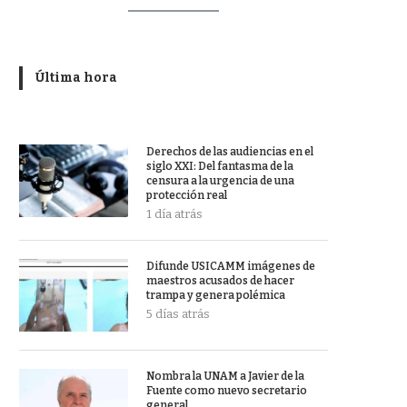
Última hora
Derechos de las audiencias en el
siglo XXI: Del fantasma de la
censura a la urgencia de una
protección real
1 día atrás
Difunde USICAMM imágenes de
maestros acusados de hacer
trampa y genera polémica
5 días atrás
Nombra la UNAM a Javier de la
Fuente como nuevo secretario
general