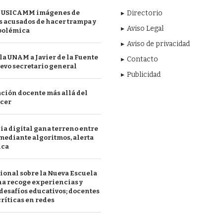
 USICAMM imágenes de
Directorio
 acusados de hacer trampa y
Aviso Legal
polémica
Aviso de privacidad
a UNAM a Javier de la Fuente
Contacto
evo secretario general
Publicidad
ción docente más allá del
acer
a digital gana terreno entre
mediante algoritmos, alerta
ica
ional sobre la Nueva Escuela
a recoge experiencias y
desafíos educativos; docentes
ríticas en redes