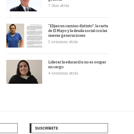
7 días atrás
“Elijan un camino distinto”: la carta
de El Mayo y la deuda social con las
nuevas generaciones
2 semanas atrás
Liderar la educación no es ocupar
un cargo
4 semanas atrás
SUSCRÍBETE