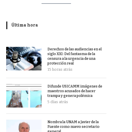
Última hora
Derechos de las audiencias en el
siglo XXI: Del fantasma de la
censura a la urgencia de una
protección real
15 horas atrás
Difunde USICAMM imágenes de
maestros acusados de hacer
trampa y genera polémica
5 días atrás
Nombra la UNAM a Javier de la
Fuente como nuevo secretario
general