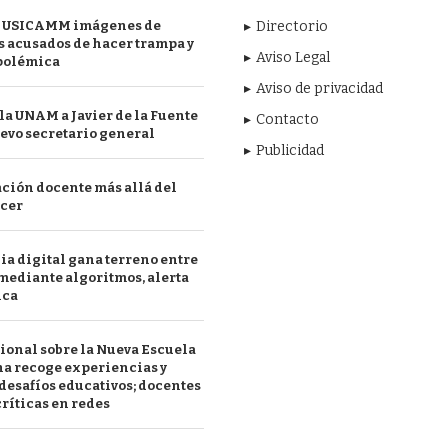
 USICAMM imágenes de
Directorio
 acusados de hacer trampa y
Aviso Legal
polémica
Aviso de privacidad
a UNAM a Javier de la Fuente
Contacto
evo secretario general
Publicidad
ción docente más allá del
acer
a digital gana terreno entre
mediante algoritmos, alerta
ica
ional sobre la Nueva Escuela
a recoge experiencias y
desafíos educativos; docentes
ríticas en redes