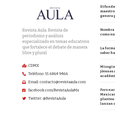
Difunde
maestros
genera 
Revista Aula. Revista de
Nombra l
como nu
periodismo y análisis
especializado en temas educativos
que fortalece el debate de manera
La forma
libre y plural.
saber h
CDMX
Misogini
jóvenes 
Teléfono: 55 6864 9466
académ
Email: contacto@revistaaula.com
Foro nac
facebook.com/RevistaAulaMx
Mexican
Twitter: @RevistaAula
plantea 
lanzan c