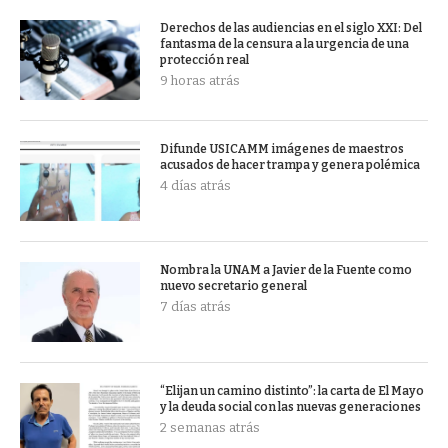
Derechos de las audiencias en el siglo XXI: Del
fantasma de la censura a la urgencia de una
protección real
9 horas atrás
Difunde USICAMM imágenes de maestros
acusados de hacer trampa y genera polémica
4 días atrás
Nombra la UNAM a Javier de la Fuente como
nuevo secretario general
7 días atrás
“Elijan un camino distinto”: la carta de El Mayo
y la deuda social con las nuevas generaciones
2 semanas atrás