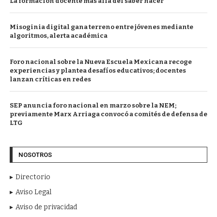
La formación docente más allá del saber hacer
Misoginia digital gana terreno entre jóvenes mediante
algoritmos, alerta académica
Foro nacional sobre la Nueva Escuela Mexicana recoge
experiencias y plantea desafíos educativos; docentes
lanzan críticas en redes
SEP anuncia foro nacional en marzo sobre la NEM;
previamente Marx Arriaga convocó a comités de defensa de
LTG
NOSOTROS
Directorio
Aviso Legal
Aviso de privacidad