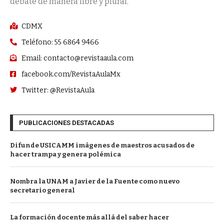
debate de manera libre y plural.
CDMX
Teléfono: 55 6864 9466
Email: contacto@revistaaula.com
facebook.com/RevistaAulaMx
Twitter: @RevistaAula
PUBLICACIONES DESTACADAS
Difunde USICAMM imágenes de maestros acusados de
hacer trampa y genera polémica
Nombra la UNAM a Javier de la Fuente como nuevo
secretario general
La formación docente más allá del saber hacer