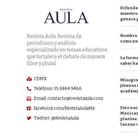
Difunde
maestros
genera 
Revista Aula. Revista de
Nombra l
como nu
periodismo y análisis
especializado en temas educativos
que fortalece el debate de manera
La forma
libre y plural.
saber h
CDMX
Misogini
jóvenes 
Teléfono: 55 6864 9466
académ
Email: contacto@revistaaula.com
Foro nac
facebook.com/RevistaAulaMx
Mexican
Twitter: @RevistaAula
plantea 
lanzan c