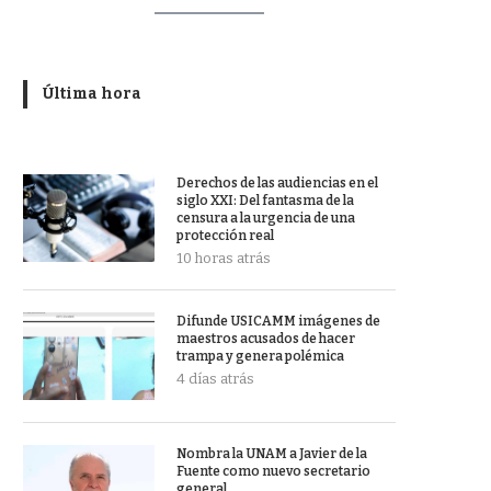
Última hora
Derechos de las audiencias en el
siglo XXI: Del fantasma de la
censura a la urgencia de una
protección real
10 horas atrás
Difunde USICAMM imágenes de
maestros acusados de hacer
trampa y genera polémica
4 días atrás
Nombra la UNAM a Javier de la
Fuente como nuevo secretario
general