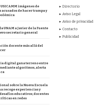
 USICAMM imágenes de
Directorio
 acusados de hacer trampa y
Aviso Legal
polémica
Aviso de privacidad
a UNAM a Javier de la Fuente
Contacto
evo secretario general
Publicidad
ción docente más allá del
acer
a digital gana terreno entre
mediante algoritmos, alerta
ica
ional sobre la Nueva Escuela
a recoge experiencias y
desafíos educativos; docentes
ríticas en redes