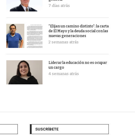
7 días atrás
“Elijan un camino distinto”: la carta
de El Mayo y la deuda social con las
nuevas generaciones
2 semanas atrás
Liderar la educación no es ocupar
un cargo
4 semanas atrás
SUSCRÍBETE