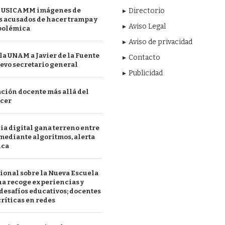
 USICAMM imágenes de
Directorio
 acusados de hacer trampa y
Aviso Legal
polémica
Aviso de privacidad
a UNAM a Javier de la Fuente
Contacto
evo secretario general
Publicidad
ción docente más allá del
acer
a digital gana terreno entre
mediante algoritmos, alerta
ica
ional sobre la Nueva Escuela
a recoge experiencias y
desafíos educativos; docentes
ríticas en redes