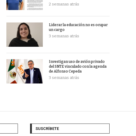
2 semanas atrás
Liderar la educación no es ocupar
un cargo
3 semanas atrás
Investigan uso de avión privado
del SNTE vinculado con la agenda
de Alfonso Cepeda
3 semanas atrás
SUSCRÍBETE