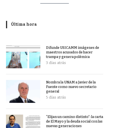
Última hora
Difunde USICAMM imágenes de
maestros acusados de hacer
trampa y genera polémica
3 días atrás
Nombra la UNAM a Javier de la
Fuente como nuevo secretario
general
5 días atrás
“Elijan un camino distinto”: la carta
de El Mayo y la deuda social con las
nuevas generaciones