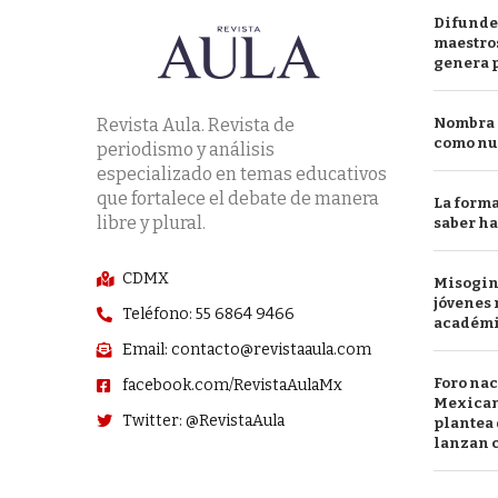
Difunde
maestros
genera 
Revista Aula. Revista de
Nombra l
como nu
periodismo y análisis
especializado en temas educativos
que fortalece el debate de manera
La forma
libre y plural.
saber h
CDMX
Misogini
jóvenes 
Teléfono: 55 6864 9466
académ
Email: contacto@revistaaula.com
Foro nac
facebook.com/RevistaAulaMx
Mexican
Twitter: @RevistaAula
plantea 
lanzan c